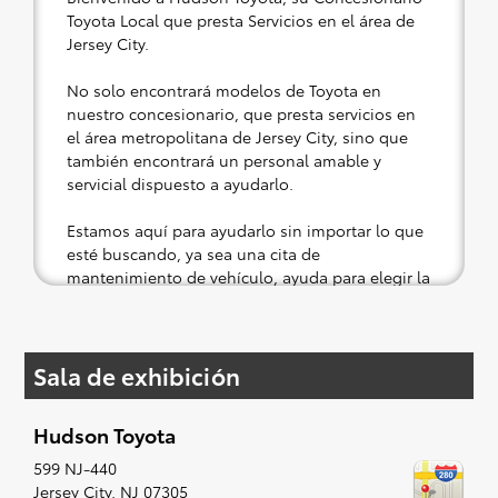
Toyota Local que presta Servicios en el área de
Jersey City.
No solo encontrará modelos de Toyota en
nuestro concesionario, que presta servicios en
el área metropolitana de Jersey City, sino que
también encontrará un personal amable y
servicial dispuesto a ayudarlo.
Estamos aquí para ayudarlo sin importar lo que
esté buscando, ya sea una cita de
mantenimiento de vehículo, ayuda para elegir la
parte correcta para su Toyota o una prueba de
manejo en un vehículo nuevo o usado.
Sala de exhibición
Si su corazón está puesto en un nuevo Toyota,
entonces lo tenemos cubierto. Consulte nuestra
selección de modelos asequibles de Toyota a su
Hudson Toyota
conveniencia; cuando se le ocurra algo, lo
prepararemos para un pequeño viaje de placer
599 NJ-440
(es decir, una prueba de manejo). Cantar al
Jersey City
,
NJ
07305