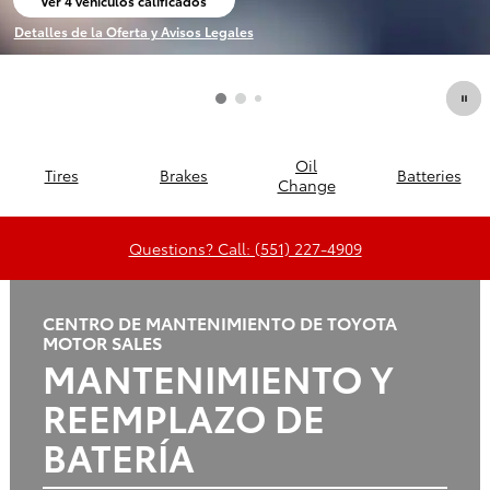
Ver 4 vehículos calificados
abrir en la misma pestaña
Detalles de la Oferta y Avisos Legales
Open Incentive Modal
Oil
Tires
Brakes
Batteries
Change
Questions? Call: (551) 227-4909
CENTRO DE MANTENIMIENTO DE TOYOTA
MOTOR SALES
MANTENIMIENTO Y
REEMPLAZO DE
BATERÍA