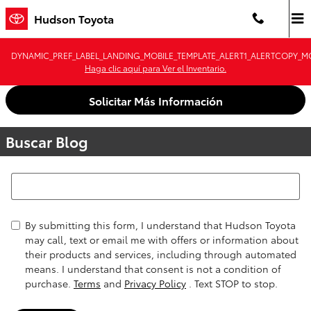
Saltar al contenido principal
Hudson Toyota
DYNAMIC_PREF_LABEL_LANDING_MOBILE_TEMPLATE_ALERT1_ALERTCOPY_MO
Haga clic aquí para Ver el Inventario.
Solicitar Más Información
Buscar Blog
Buscar Blog
By submitting this form, I understand that Hudson Toyota
may call, text or email me with offers or information about
their products and services, including through automated
means. I understand that consent is not a condition of
purchase.
Terms
and
Privacy Policy
. Text STOP to stop.