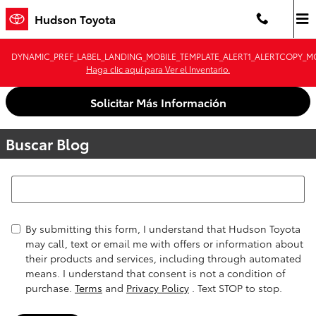
Saltar al contenido principal
Hudson Toyota
DYNAMIC_PREF_LABEL_LANDING_MOBILE_TEMPLATE_ALERT1_ALERTCOPY_MO
Haga clic aquí para Ver el Inventario.
Solicitar Más Información
Buscar Blog
Buscar Blog
By submitting this form, I understand that Hudson Toyota
may call, text or email me with offers or information about
their products and services, including through automated
means. I understand that consent is not a condition of
purchase.
Terms
and
Privacy Policy
. Text STOP to stop.