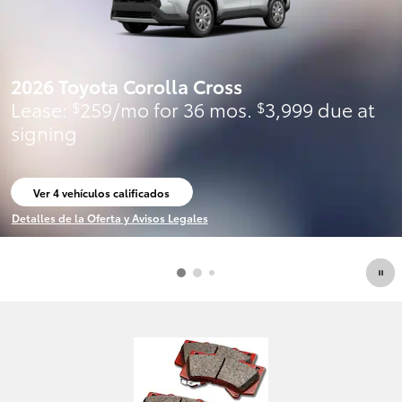
2026 Toyota Corolla Cross
Lease:
259/mo for 36 mos.
3,999 due at
$
$
signing
Ver 4 vehículos calificados
abrir en la misma pestaña
Detalles de la Oferta y Avisos Legales
Open Incentive Modal