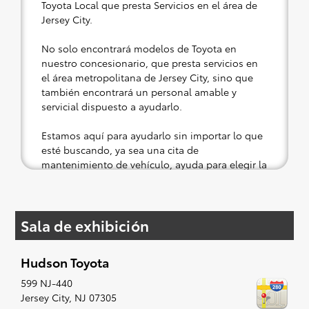
Toyota Local que presta Servicios en el área de
Jersey City.
No solo encontrará modelos de Toyota en
nuestro concesionario, que presta servicios en
el área metropolitana de Jersey City, sino que
también encontrará un personal amable y
servicial dispuesto a ayudarlo.
Estamos aquí para ayudarlo sin importar lo que
esté buscando, ya sea una cita de
mantenimiento de vehículo, ayuda para elegir la
parte correcta para su Toyota o una prueba de
manejo en un vehículo nuevo o usado.
Sala de exhibición
Si su corazón está puesto en un nuevo Toyota,
entonces lo tenemos cubierto. Consulte nuestra
selección de modelos asequibles de Toyota a su
Hudson Toyota
conveniencia; cuando se le ocurra algo, lo
prepararemos para un pequeño viaje de placer
599 NJ-440
(es decir, una prueba de manejo). Cantar al
Jersey City
,
NJ
07305
ritmo de la radio, aunque es opcional, sin duda