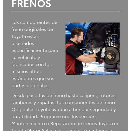
FRENOS
Los componentes de
freno originales de
Toyota están
diseñados
específicamente para
su vehículo y
fabricados con los
mismos altos
estándares que sus
partes originales.
Desde pastillas de freno hasta calipers, rotores,
tambores y zapatas, los componentes de freno
Originales Toyota ayudan a brindar seguridad y
durabilidad. Programe una Inspección,
Mantenimiento o Reparación de frenos Toyota en
Toyota Motor Sales para ayudar a mantener su