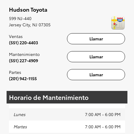
selección de modelos asequibles de Toyota a su
Hudson Toyota
conveniencia; cuando se le ocurra algo, lo
prepararemos para un pequeño viaje de placer
599 NJ-440
(es decir, una prueba de manejo). Cantar al
Jersey City
,
NJ
07305
ritmo de la radio, aunque es opcional, sin duda
se recomienda para la experiencia completa.
Ventas
Llamar
(551) 220-4403
Mantenimiento
Llamar
(551) 227-4909
Partes
Llamar
(201) 942-1155
Horario de Mantenimiento
Lunes
7:00 AM - 6:00 PM
Martes
7:00 AM - 6:00 PM