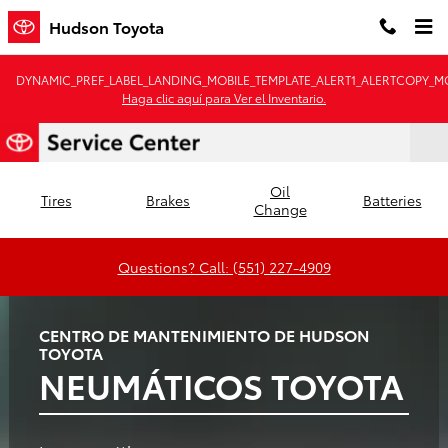
Hudson Toyota
Saltar al contenido principal
Hudson Toyota
DYNAMIC_PREF_LABEL_LANDING_MOBILE_TEMPLATE_ALERT1_ALERTCOPY_MO
Haga clic aquí para Ver el Inventario.
Oil
Tires
Brakes
Batteries
Change
Questions? Call: (551) 227-4909
CENTRO DE MANTENIMIENTO DE HUDSON
TOYOTA
NEUMÁTICOS TOYOTA