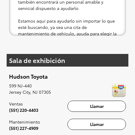
también encontrará un personal amable y
servicial dispuesto a ayudarlo.
Estamos aquí para ayudarlo sin importar lo que
esté buscando, ya sea una cita de
mantenimiento de vehículo, ayuda para elegir la
parte correcta para su Toyota o una prueba de
manejo en un vehículo nuevo o usado.
Sala de exhibición
Si su corazón está puesto en un nuevo Toyota,
entonces lo tenemos cubierto. Consulte nuestra
selección de modelos asequibles de Toyota a su
Hudson Toyota
conveniencia; cuando se le ocurra algo, lo
prepararemos para un pequeño viaje de placer
599 NJ-440
(es decir, una prueba de manejo). Cantar al
Jersey City
,
NJ
07305
ritmo de la radio, aunque es opcional, sin duda
se recomienda para la experiencia completa.
Ventas
Llamar
(551) 220-4403
Mantenimiento
Llamar
(551) 227-4909